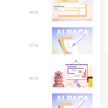
08-02
07-31
06-28