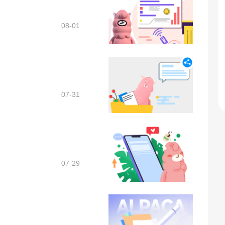
08-01
07-31
07-29