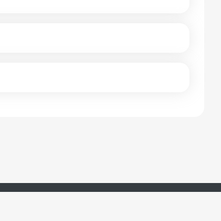
湖南羊驼教育科技有限公司 版权所有 ©2017-2024
湘ICP备18003463号-29
违法和不良信息举报 举报电话：0731 - 85816616 举报邮箱：364339220@qq.com