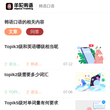
韩语口语
韩语口语的相关内容
文章
问答
Topik3级和英语哪级相当呢
语法词
韩语听
07-12
汇
力
topik2级需要多少词汇
TOPIK2
语法词
07-06
级
汇
Topik5级对单词量有何要求